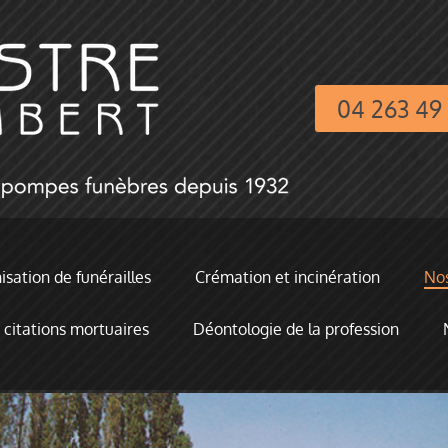
04 263 49
sation de funérailles
Crémation et incinération
Nos
 citations mortuaires
Déontologie de la profession