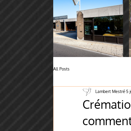
All Posts
Lambert Mestré
5 
Crématio
comment 