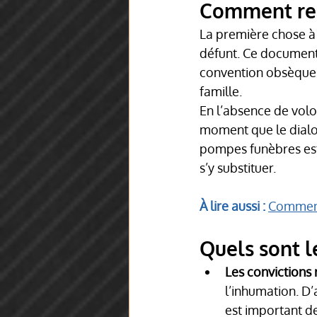
Comment resp
La première chose à 
défunt. Ce document 
convention obsèques 
famille.
En l’absence de volon
moment que le dialog
pompes funèbres est
s’y substituer.
À lire aussi : 
Comment
Quels sont le
Les convictions 
l’inhumation. D’
est important de