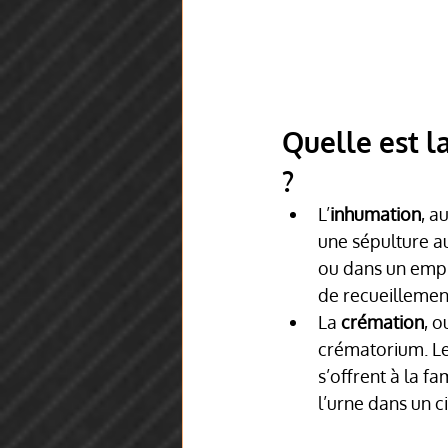
Quelle est l
?
L’
inhumation
, a
une sépulture au
ou dans un empl
de recueillemen
La 
crémation
, o
crématorium. Les
s’offrent à la f
l’urne dans un c