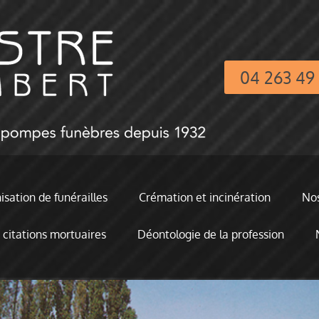
04 263 49
sation de funérailles
Crémation et incinération
Nos
 citations mortuaires
Déontologie de la profession