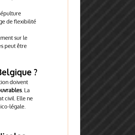
sépulture 
e de flexibilité 
ment sur le 
s peut être 
Belgique ?
tion doivent 
ouvrables
. La 
 civil. Elle ne 
ico-légale.