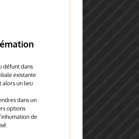
rémation 
u défunt dans 
liale existante 
alors un lieu 
cendres dans un 
rs options 
l’inhumation de 
isé.